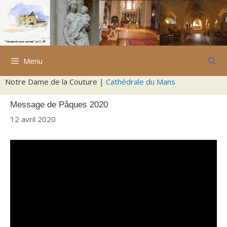
Aller
au
contenu
Menu
Notre Dame de la Couture |
Cathédrale du Mans
Message de Pâques 2020
12 avril 2020