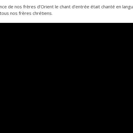
nce de nos frères d’Orient le chant d’entrée était chanté en lang
 tous nos frères chrétiens.