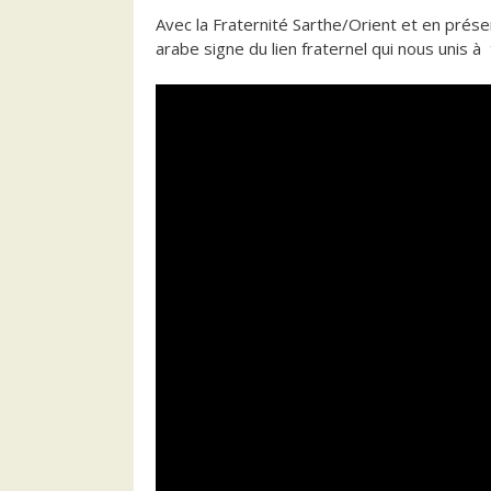
Avec la Fraternité Sarthe/Orient et en prése
arabe signe du lien fraternel qui nous unis à