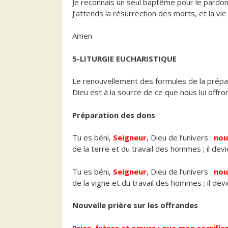
Je reconnais un seul baptême pour le pardo
J’attends la résurrection des morts, et la vi
Amen
5-LITURGIE EUCHARISTIQUE
Le renouvellement des formules de la prépar
Dieu est à la source de ce que nous lui offro
Préparation des dons
Tu es béni,
Seigneur
,
Dieu de l’univers :
nou
de la terre et du travail des hommes ; il de
Tu es béni,
Seigneur
, Dieu de l’univers :
nou
de la vigne et du travail des hommes ; il de
Nouvelle prière sur les offrandes
Priez, frères et sœurs : que mon sacrifice