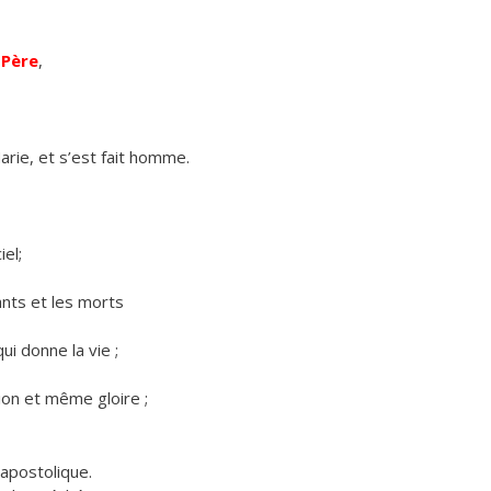
 Père
,
 Marie, et s’est fait homme.
el;
vants et les morts
qui donne la vie ;
tion et même gloire ;
t apostolique.