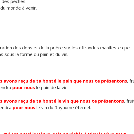
n des péchés.
e du monde à venir.
ation des dons et de la prière sur les offrandes manifeste que
ns sous la forme du pain et du vin.
s avons reçu de ta bonté le pain que nous te présentons
, fr
viendra
pour nous
le pain de la vie.
s avons reçu de ta bonté le vin que nous te présentons
, frui
viendra
pour nous
le vin du Royaume éternel.
, qui est aussi le vôtre, soit agréable à Dieu le Père tout