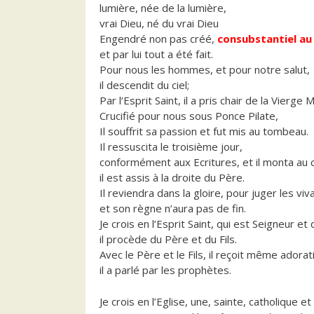
lumière, née de la lumière,
vrai Dieu, né du vrai Dieu
Engendré non pas créé,
consubstantiel au
et par lui tout a été fait.
Pour nous les hommes, et pour notre salut,
il descendit du ciel;
Par l’Esprit Saint, il a pris chair de la Vierge
Crucifié pour nous sous Ponce Pilate,
Il souffrit sa passion et fut mis au tombeau.
Il ressuscita le troisième jour,
conformément aux Ecritures, et il monta au ci
il est assis à la droite du Père.
Il reviendra dans la gloire, pour juger les vi
et son règne n’aura pas de fin.
Je crois en l’Esprit Saint, qui est Seigneur et 
il procède du Père et du Fils.
Avec le Père et le Fils, il reçoit même adora
il a parlé par les prophètes.
Je crois en l’Eglise, une, sainte, catholique e