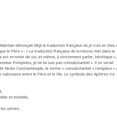
aritain dénonçait déjà la traduction française du
Je crois en Dieu
q
ue le Père » : « La traduction française de la messe met dans la
ui est erronée de soi, et même, à strictement parler, hérétique »,
nsieur Pompidou, je ne lui suis pas consubstantiel ». Il se serait
de Nicée-Constantinople, le terme « consubstantiel » remplace «
e substance entre le Père et le Fils. Le symbole des Apôtres n’a
t,
ible et invisible,
les siècles :