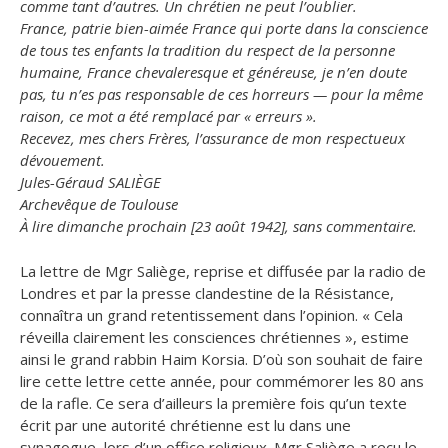
comme tant d’autres. Un chrétien ne peut l’oublier.
France, patrie bien-aimée France qui porte dans la conscience
de tous tes enfants la tradition du respect de la personne
humaine, France chevaleresque et généreuse, je n’en doute
pas, tu n’es pas responsable de ces horreurs — pour la même
raison, ce mot a été remplacé par « erreurs ».
Recevez, mes chers Frères, l’assurance de mon respectueux
dévouement.
Jules-Géraud SALIÈGE
Archevêque de Toulouse
À lire dimanche prochain [23 août 1942], sans commentaire.
La lettre de Mgr Saliège, reprise et diffusée par la radio de
Londres et par la presse clandestine de la Résistance,
connaîtra un grand retentissement dans l’opinion. « Cela
réveilla clairement les consciences chrétiennes », estime
ainsi le grand rabbin Haim Korsia. D’où son souhait de faire
lire cette lettre cette année, pour commémorer les 80 ans
de la rafle. Ce sera d’ailleurs la première fois qu’un texte
écrit par une autorité chrétienne est lu dans une
synagogue, lors d’un office religieux. Mgr Saliège a reçu le