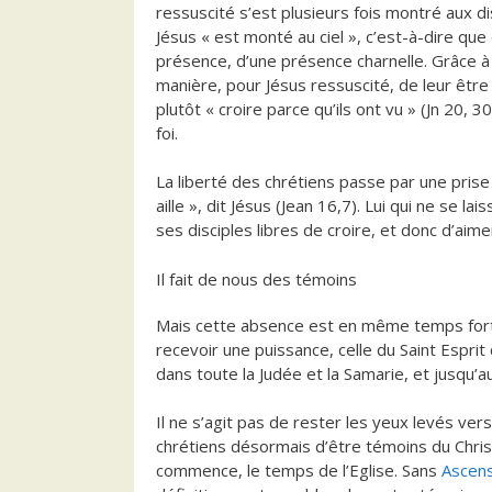
ressuscité s’est plusieurs fois montré aux dis
Jésus « est monté au ciel », c’est-à-dire que
présence, d’une présence charnelle. Grâce à 
manière, pour Jésus ressuscité, de leur être 
plutôt « croire parce qu’ils ont vu » (Jn 20,
foi.
La liberté des chrétiens passe par une prise 
aille », dit Jésus (Jean 16,7). Lui qui ne se l
ses disciples libres de croire, et donc d’aim
Il fait de nous des témoins
Mais cette absence est en même temps forte 
recevoir une puissance, celle du Saint Espri
dans toute la Judée et la Samarie, et jusqu’a
Il ne s’agit pas de rester les yeux levés vers l
chrétiens désormais d’être témoins du Chris
commence, le temps de l’Eglise. Sans
Ascens