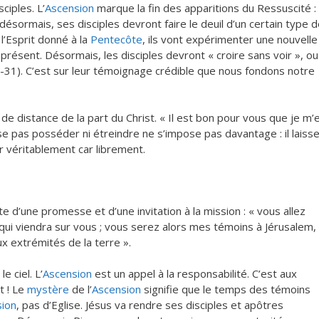
ciples. L’
Ascension
marque la fin des apparitions du Ressuscité :
 désormais, ses disciples devront faire le deuil d’un certain type 
l’Esprit donné à la
Pentecôte
, ils vont expérimenter une nouvelle
présent. Désormais, les disciples devront « croire sans voir », ou
 30-31). C’est sur leur témoignage crédible que nous fondons notre
de distance de la part du Christ. « Il est bon pour vous que je m’
aisse pas posséder ni étreindre ne s’impose pas davantage : il laiss
er véritablement car librement.
d’une promesse et d’une invitation à la mission : « vous allez
t qui viendra sur vous ; vous serez alors mes témoins à Jérusalem,
ux extrémités de la terre ».
e ciel. L’
Ascension
est un appel à la responsabilité. C’est aux
t ! Le
mystère
de l’
Ascension
signifie que le temps des témoins
ion
, pas d’Eglise. Jésus va rendre ses disciples et apôtres