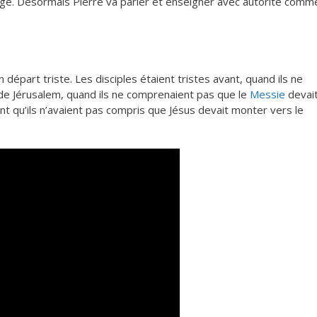
ge. Désormais Pierre va parler et enseigner avec autorité comm
 départ triste. Les disciples étaient tristes avant, quand ils ne
e Jérusalem, quand ils ne comprenaient pas que le
Messie
devai
tant qu’ils n’avaient pas compris que Jésus devait monter vers le