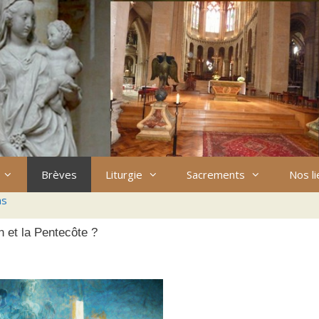
Brèves
Liturgie
Sacrements
Nos l
ns
n et la Pentecôte ?