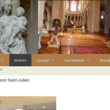
Brèves
Liturgie
Sacrements
Nos l
ns
ison Saint-Julien