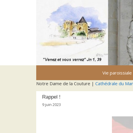
Aller
au
contenu
Vie paroissiale
Notre Dame de la Couture |
Cathédrale du Ma
Rappel !
9 juin 2023