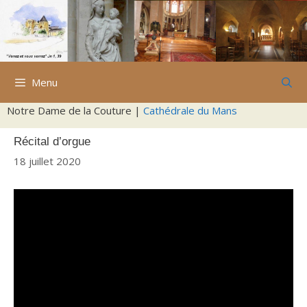
Aller
au
contenu
Menu
Notre Dame de la Couture |
Cathédrale du Mans
Récital d’orgue
18 juillet 2020