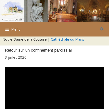
Aller
au
contenu
Menu
Notre Dame de la Couture |
Cathédrale du Mans
Retour sur un confinement paroissial
3 juillet 2020