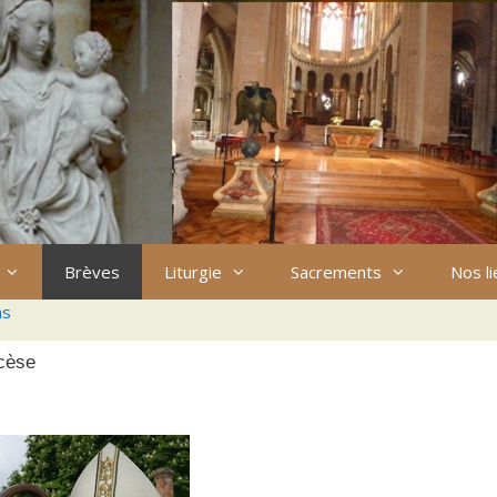
Brèves
Liturgie
Sacrements
Nos l
ns
ocèse