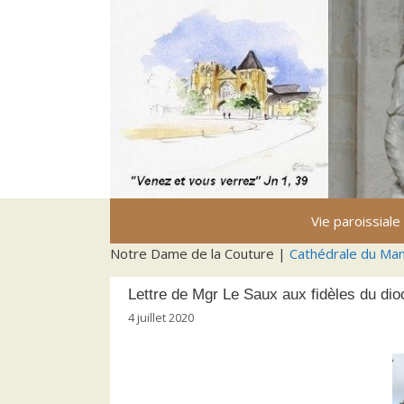
Aller
au
contenu
Vie paroissiale
Notre Dame de la Couture |
Cathédrale du Ma
Lettre de Mgr Le Saux aux fidèles du di
4 juillet 2020