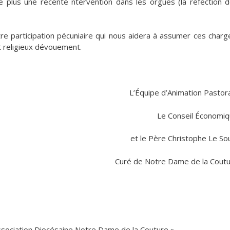
e plus une récente ntervention dans les orgues (la réfection 
e participation pécuniaire qui nous aidera à assumer ces charg
t religieux dévouement.
L’Équipe d’Animation Pastor
Le Conseil Économi
et le Père Christophe Le So
Curé de Notre Dame de la Cout
Association Diocésaine Notre Dame de la Couture »