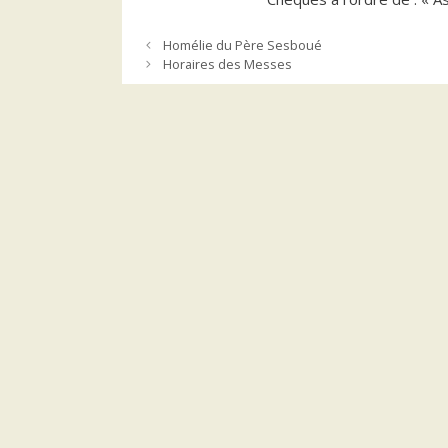
Homélie du Père Sesboué
Horaires des Messes