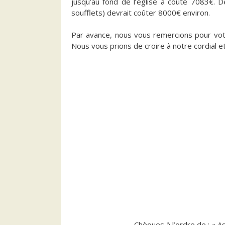
jusqu’au fond de l’église a coûté 7083€. D
soufflets) devrait coûter 8000€ environ.
Par avance, nous vous remercions pour votr
Nous vous prions de croire à notre cordial e
Chèques à l’ordre de : « 