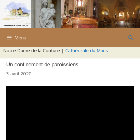
Aller
au
contenu
Menu
Notre Dame de la Couture |
Cathédrale du Mans
Un confinement de paroissiens
3 avril 2020