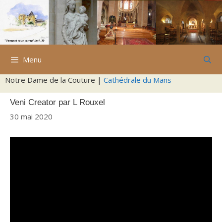
Aller
au
contenu
Menu
Notre Dame de la Couture |
Cathédrale du Mans
Veni Creator par L Rouxel
30 mai 2020