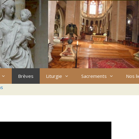
Brèves
Liturgie
Sacrements
Nos l
ns