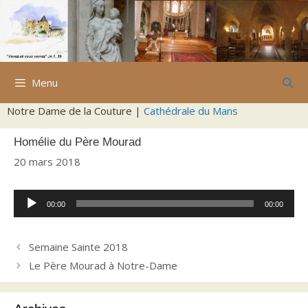
Aller
au
contenu
Menu
Notre Dame de la Couture |
Cathédrale du Mans
Homélie du Père Mourad
20 mars 2018
Lecteur
00:00
00:00
audio
Semaine Sainte 2018
Le Père Mourad à Notre-Dame