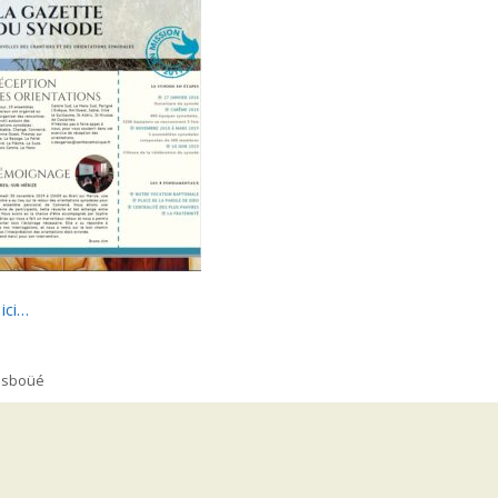
 ici…
Sesboüé