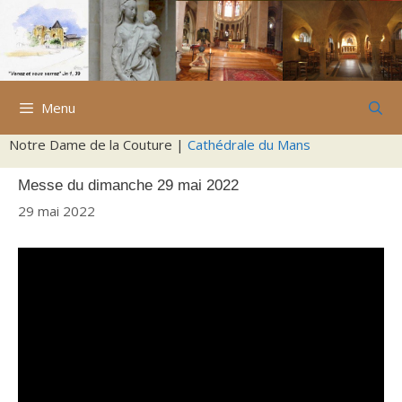
Aller
au
contenu
Menu
Notre Dame de la Couture |
Cathédrale du Mans
Messe du dimanche 29 mai 2022
29 mai 2022