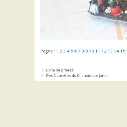
Pages :
1
2
3
4
5
6
7
8
9
10
11
12
13
14
15
Boîte de prières
Des Nouvelles du Chanoine Le Jariel