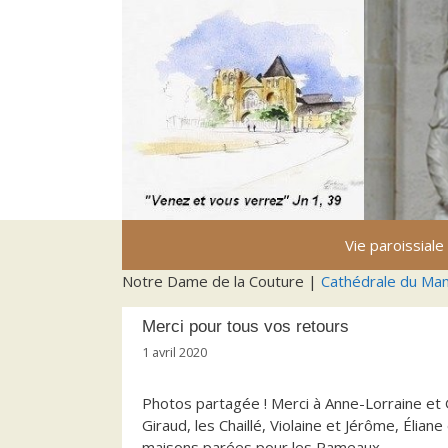
Aller
au
contenu
Vie paroissiale
Notre Dame de la Couture |
Cathédrale du Ma
Merci pour tous vos retours
1 avril 2020
Photos partagée ! Merci à Anne-Lorraine et G
Giraud, les Chaillé, Violaine et Jérôme, Élia
maisons parées pour les Rameaux