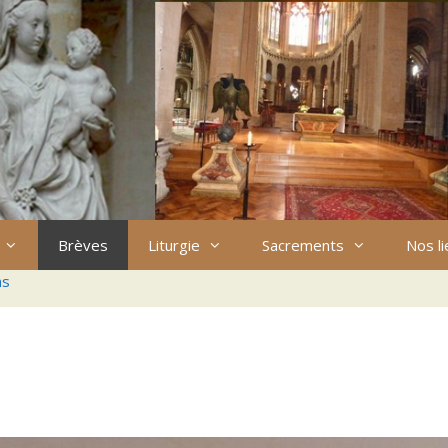
Brèves
Liturgie
Sacrements
Nos l
ns