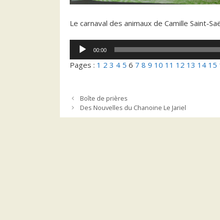
Le carnaval des animaux de Camille Saint-Sa
Lecteur
00:00
audio
Pages :
1
2
3
4
5
6
7
8
9
10
11
12
13
14
15
Boîte de prières
Des Nouvelles du Chanoine Le Jariel