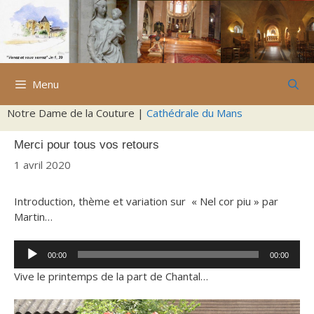
Aller
au
contenu
Menu
Notre Dame de la Couture |
Cathédrale du Mans
Merci pour tous vos retours
1 avril 2020
Introduction, thème et variation sur « Nel cor piu » par
Martin…
Lecteur
00:00
00:00
audio
Vive le printemps de la part de Chantal…